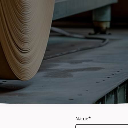
Name
*