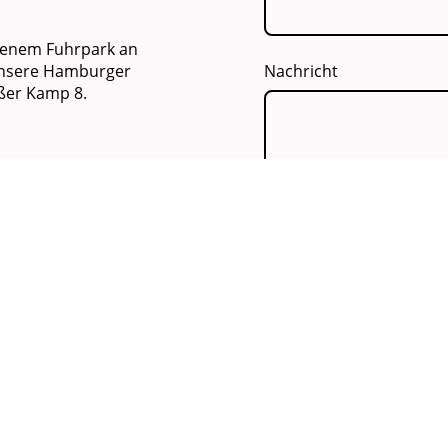
igenem Fuhrpark an
Unsere Hamburger
Nachricht
oßer Kamp 8.
Ich bin damit einver
zum Zweck der Kont
und verarbeitet werd