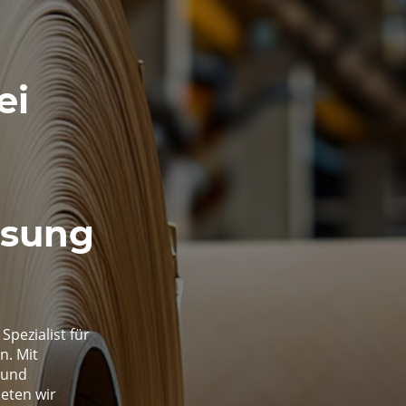
ei
ösung
Spezialist für
n. Mit
 und
eten wir