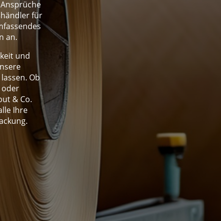
e Ansprüche
ßhändler für
umfassendes
n an.
gkeit und
unsere
 lassen. Ob
 oder
but & Co.
lle Ihre
ackung.